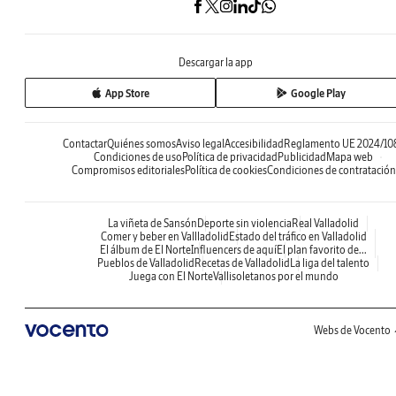
Descargar la app
App Store
Google Play
Contactar
Quiénes somos
Aviso legal
Accesibilidad
Reglamento UE 2024/10
Condiciones de uso
Política de privacidad
Publicidad
Mapa web
Compromisos editoriales
Política de cookies
Condiciones de contratación
La viñeta de Sansón
Deporte sin violencia
Real Valladolid
Comer y beber en Vallladolid
Estado del tráfico en Valladolid
El álbum de El Norte
Influencers de aquí
El plan favorito de...
Pueblos de Valladolid
Recetas de Valladolid
La liga del talento
Juega con El Norte
Vallisoletanos por el mundo
Webs de Vocento