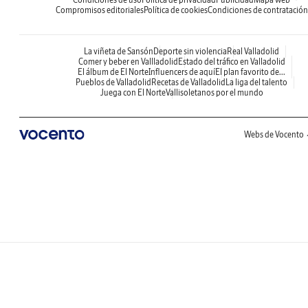
Compromisos editoriales
Política de cookies
Condiciones de contratación
La viñeta de Sansón
Deporte sin violencia
Real Valladolid
Comer y beber en Vallladolid
Estado del tráfico en Valladolid
El álbum de El Norte
Influencers de aquí
El plan favorito de...
Pueblos de Valladolid
Recetas de Valladolid
La liga del talento
Juega con El Norte
Vallisoletanos por el mundo
Webs de Vocento