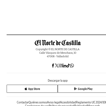
Copyright © EL NORTE DE CASTILLA
Calle Vázquez de Menchaca, 10
47008 - Valladolid
Descargar la app
App Store
Google Play
Contactar
Quiénes somos
Aviso legal
Accesibilidad
Reglamento UE 2024/10
Condiciones de uso
Política de privacidad
Publicidad
Mapa web