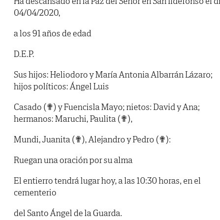
Ha descansado en la Paz del Señor en San Ildefonso el d
04/04/2020,
a los 91 años de edad
D.E.P.
Sus hijos: Heliodoro y María Antonia Albarrán Lázaro;
hijos políticos: Ángel Luis
Casado (✟) y Fuencisla Mayo; nietos: David y Ana;
hermanos: Maruchi, Paulita (✟),
Mundi, Juanita (✟), Alejandro y Pedro (✟):
Ruegan una oración por su alma
El entierro tendrá lugar hoy, a las 10:30 horas, en el
cementerio
del Santo Ángel de la Guarda.