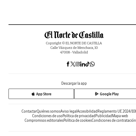
Copyright © EL NORTE DE CASTILLA
Calle Vázquez de Menchaca, 10
47008 - Valladolid
Descargar la app
App Store
Google Play
Contactar
Quiénes somos
Aviso legal
Accesibilidad
Reglamento UE 2024/10
Condiciones de uso
Política de privacidad
Publicidad
Mapa web
Compromisos editoriales
Política de cookies
Condiciones de contratación