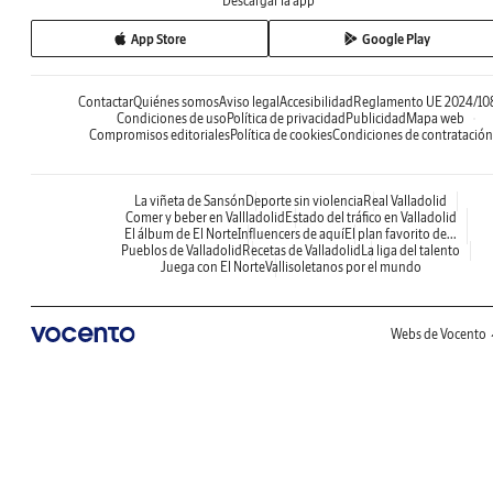
Descargar la app
App Store
Google Play
Contactar
Quiénes somos
Aviso legal
Accesibilidad
Reglamento UE 2024/10
Condiciones de uso
Política de privacidad
Publicidad
Mapa web
Compromisos editoriales
Política de cookies
Condiciones de contratación
La viñeta de Sansón
Deporte sin violencia
Real Valladolid
Comer y beber en Vallladolid
Estado del tráfico en Valladolid
El álbum de El Norte
Influencers de aquí
El plan favorito de...
Pueblos de Valladolid
Recetas de Valladolid
La liga del talento
Juega con El Norte
Vallisoletanos por el mundo
Webs de Vocento