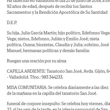
Ha fallecido en Valladolid el día 21 de junio de 2018, a lo
92 años de edad, después de recibir los Santos
Sacramentos y la Bendición Apostólica de Su Santidad
D.E.P.
Su hija, Julia García Martín; hijo político, Ildefonso Vega
Vega; nietos, Ildefonso, Julián y Emilio José; nieta
política, Osana; bisnietas, Claudia y Julia; sobrino, José
Manuel; hermanas políticas y demás familia:
Ruegan una oración por su alma
CAPILLA ARDIENTE: Tanatorio San José, Avda. Gijón, 6
- Valladolid. Tfno.: 983 344233.
MISA COMUNITARIA: Se celebra diariamente a las diez
de la mañana en la capilla del tanatorio San José.
funeral de corpore insepulto: Se celebra hoy viernes, dí
22, al las seis de la tarde, en la iglesia parroquial de San