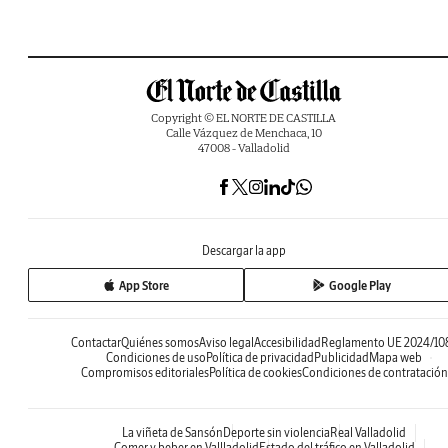
Copyright © EL NORTE DE CASTILLA
Calle Vázquez de Menchaca, 10
47008 - Valladolid
Descargar la app
App Store
Google Play
Contactar
Quiénes somos
Aviso legal
Accesibilidad
Reglamento UE 2024/10
Condiciones de uso
Política de privacidad
Publicidad
Mapa web
Compromisos editoriales
Política de cookies
Condiciones de contratación
La viñeta de Sansón
Deporte sin violencia
Real Valladolid
Comer y beber en Vallladolid
Estado del tráfico en Valladolid