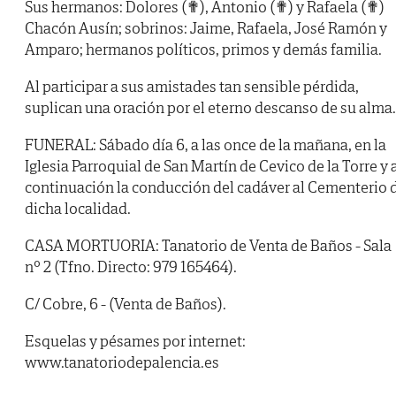
Sus hermanos: Dolores (✟), Antonio (✟) y Rafaela (✟)
Chacón Ausín; sobrinos: Jaime, Rafaela, José Ramón y
Amparo; hermanos políticos, primos y demás familia.
Al participar a sus amistades tan sensible pérdida,
suplican una oración por el eterno descanso de su alma.
FUNERAL: Sábado día 6, a las once de la mañana, en la
Iglesia Parroquial de San Martín de Cevico de la Torre y 
continuación la conducción del cadáver al Cementerio 
dicha localidad.
CASA MORTUORIA: Tanatorio de Venta de Baños - Sala
nº 2 (Tfno. Directo: 979 165464).
C/ Cobre, 6 - (Venta de Baños).
Esquelas y pésames por internet:
www.tanatoriodepalencia.es