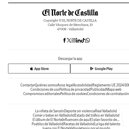
Copyright © EL NORTE DE CASTILLA
Calle Vázquez de Menchaca, 10
47008 - Valladolid
Descargar la app
App Store
Google Play
Contactar
Quiénes somos
Aviso legal
Accesibilidad
Reglamento UE 2024/10
Condiciones de uso
Política de privacidad
Publicidad
Mapa web
Compromisos editoriales
Política de cookies
Condiciones de contratación
La viñeta de Sansón
Deporte sin violencia
Real Valladolid
Comer y beber en Vallladolid
Estado del tráfico en Valladolid
El álbum de El Norte
Influencers de aquí
El plan favorito de...
Pueblos de Valladolid
Recetas de Valladolid
La liga del talento
Juega con El Norte
Vallisoletanos por el mundo