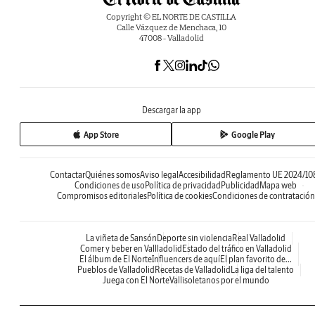
Copyright © EL NORTE DE CASTILLA
Calle Vázquez de Menchaca, 10
47008 - Valladolid
Descargar la app
App Store
Google Play
Contactar
Quiénes somos
Aviso legal
Accesibilidad
Reglamento UE 2024/10
Condiciones de uso
Política de privacidad
Publicidad
Mapa web
Compromisos editoriales
Política de cookies
Condiciones de contratación
La viñeta de Sansón
Deporte sin violencia
Real Valladolid
Comer y beber en Vallladolid
Estado del tráfico en Valladolid
El álbum de El Norte
Influencers de aquí
El plan favorito de...
Pueblos de Valladolid
Recetas de Valladolid
La liga del talento
Juega con El Norte
Vallisoletanos por el mundo