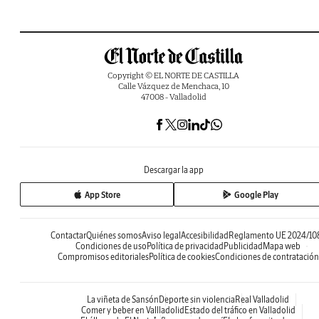
Copyright © EL NORTE DE CASTILLA
Calle Vázquez de Menchaca, 10
47008 - Valladolid
Descargar la app
App Store
Google Play
Contactar
Quiénes somos
Aviso legal
Accesibilidad
Reglamento UE 2024/10
Condiciones de uso
Política de privacidad
Publicidad
Mapa web
Compromisos editoriales
Política de cookies
Condiciones de contratación
La viñeta de Sansón
Deporte sin violencia
Real Valladolid
Comer y beber en Vallladolid
Estado del tráfico en Valladolid