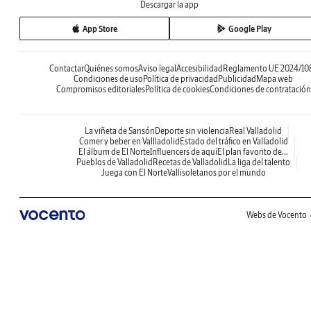
Descargar la app
App Store
Google Play
Contactar
Quiénes somos
Aviso legal
Accesibilidad
Reglamento UE 2024/10
Condiciones de uso
Política de privacidad
Publicidad
Mapa web
Compromisos editoriales
Política de cookies
Condiciones de contratación
La viñeta de Sansón
Deporte sin violencia
Real Valladolid
Comer y beber en Vallladolid
Estado del tráfico en Valladolid
El álbum de El Norte
Influencers de aquí
El plan favorito de...
Pueblos de Valladolid
Recetas de Valladolid
La liga del talento
Juega con El Norte
Vallisoletanos por el mundo
Webs de Vocento