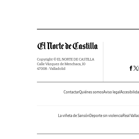
Copyright © EL NORTE DE CASTILLA
Calle Vázquez de Menchaca, 10
47008 - Valladolid
Contactar
Quiénes somos
Aviso legal
Accesibilid
La viñeta de Sansón
Deporte sin violencia
Real Valla