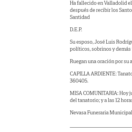
Ha fallecido en Valladolid el
después de recibir los Sant
Santidad
D.E.P.
Su esposo, José Luis Rodrí
políticos, sobrinos y demás 
Ruegan una oración por su 
CAPILLA ARDIENTE: Tanatorio
360405.
MISA COMUNITARIA: Hoy jueve
del tanatorio; y a las 12 ho
Nevasa Funeraria Municipa