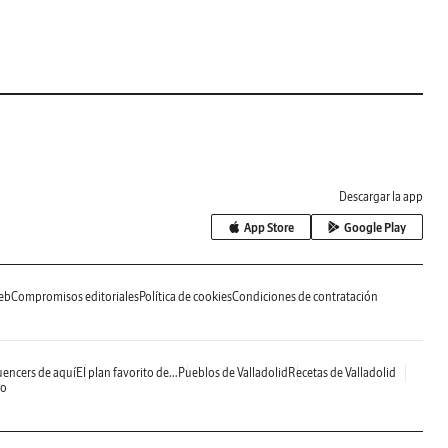
Descargar la app
App Store
Google Play
eb
Compromisos editoriales
Política de cookies
Condiciones de contratación
uencers de aquí
El plan favorito de...
Pueblos de Valladolid
Recetas de Valladolid
do