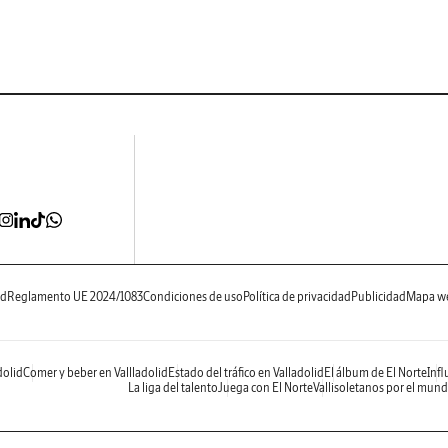
ad
Reglamento UE 2024/1083
Condiciones de uso
Política de privacidad
Publicidad
Mapa w
dolid
Comer y beber en Vallladolid
Estado del tráfico en Valladolid
El álbum de El Norte
Infl
La liga del talento
Juega con El Norte
Vallisoletanos por el mun