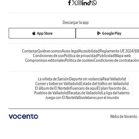
Descargar la app
App Store
Google Play
Contactar
Quiénes somos
Aviso legal
Accesibilidad
Reglamento UE 2024/10
Condiciones de uso
Política de privacidad
Publicidad
Mapa web
Compromisos editoriales
Política de cookies
Condiciones de contratación
La viñeta de Sansón
Deporte sin violencia
Real Valladolid
Comer y beber en Vallladolid
Estado del tráfico en Valladolid
El álbum de El Norte
Influencers de aquí
El plan favorito de...
Pueblos de Valladolid
Recetas de Valladolid
La liga del talento
Juega con El Norte
Vallisoletanos por el mundo
Webs de Vocento