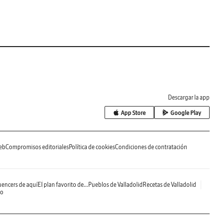
Descargar la app
App Store
Google Play
eb
Compromisos editoriales
Política de cookies
Condiciones de contratación
uencers de aquí
El plan favorito de...
Pueblos de Valladolid
Recetas de Valladolid
do