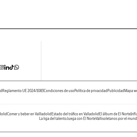
ad
Reglamento UE 2024/1083
Condiciones de uso
Política de privacidad
Publicidad
Mapa w
dolid
Comer y beber en Vallladolid
Estado del tráfico en Valladolid
El álbum de El Norte
Infl
La liga del talento
Juega con El Norte
Vallisoletanos por el mun