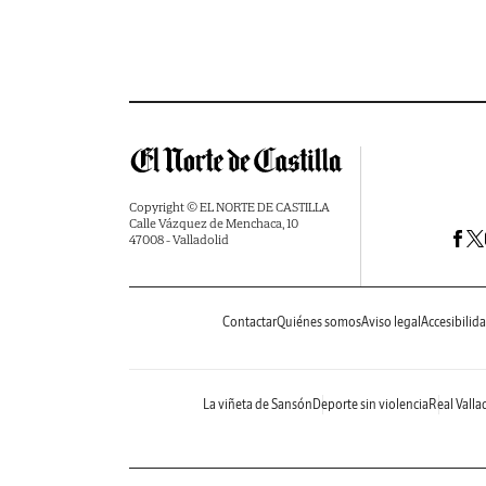
Copyright © EL NORTE DE CASTILLA
Calle Vázquez de Menchaca, 10
47008 - Valladolid
Contactar
Quiénes somos
Aviso legal
Accesibilid
La viñeta de Sansón
Deporte sin violencia
Real Valla