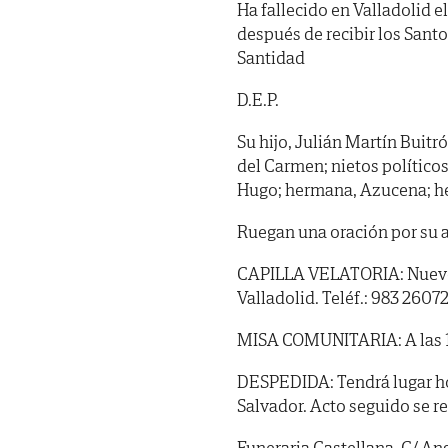
Ha fallecido en Valladolid el
después de recibir los Sant
Santidad
D.E.P.
Su hijo, Julián Martín Buitró
del Carmen; nietos políticos
Hugo; hermana, Azucena; he
Ruegan una oración por su 
CAPILLA VELATORIA: Nuevo T
Valladolid. Teléf.: 983 26072
MISA COMUNITARIA: A las 10 
DESPEDIDA: Tendrá lugar hoy 
Salvador. Acto seguido se r
Funeraria Castellana. C/ Ang