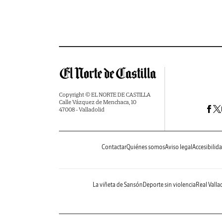
Copyright © EL NORTE DE CASTILLA
Calle Vázquez de Menchaca, 10
47008 - Valladolid
Contactar
Quiénes somos
Aviso legal
Accesibilid
La viñeta de Sansón
Deporte sin violencia
Real Valla