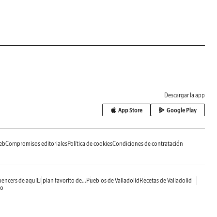
Descargar la app
App Store
Google Play
eb
Compromisos editoriales
Política de cookies
Condiciones de contratación
uencers de aquí
El plan favorito de...
Pueblos de Valladolid
Recetas de Valladolid
do