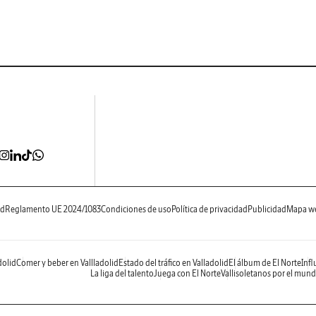
ad
Reglamento UE 2024/1083
Condiciones de uso
Política de privacidad
Publicidad
Mapa w
dolid
Comer y beber en Vallladolid
Estado del tráfico en Valladolid
El álbum de El Norte
Infl
La liga del talento
Juega con El Norte
Vallisoletanos por el mun