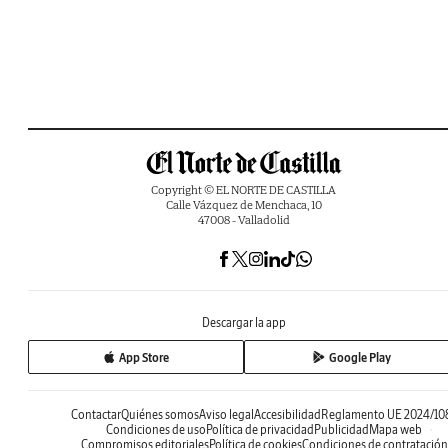
Copyright © EL NORTE DE CASTILLA
Calle Vázquez de Menchaca, 10
47008 - Valladolid
Descargar la app
App Store
Google Play
Contactar
Quiénes somos
Aviso legal
Accesibilidad
Reglamento UE 2024/10
Condiciones de uso
Política de privacidad
Publicidad
Mapa web
Compromisos editoriales
Política de cookies
Condiciones de contratación