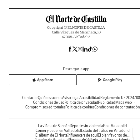
Copyright © EL NORTE DE CASTILLA
Calle Vázquez de Menchaca, 10
47008 - Valladolid
Descargar la app
App Store
Google Play
Contactar
Quiénes somos
Aviso legal
Accesibilidad
Reglamento UE 2024/10
Condiciones de uso
Política de privacidad
Publicidad
Mapa web
Compromisos editoriales
Política de cookies
Condiciones de contratación
La viñeta de Sansón
Deporte sin violencia
Real Valladolid
Comer y beber en Vallladolid
Estado del tráfico en Valladolid
El álbum de El Norte
Influencers de aquí
El plan favorito de...
Pueblos de Valladolid
Recetas de Valladolid
La liga del talento