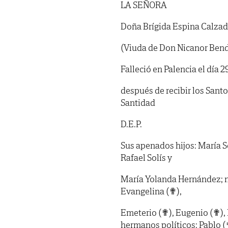
LA SEÑORA
Doña Brígida Espina Calza
(Viuda de Don Nicanor Bend
Falleció en Palencia el día 
después de recibir los Sant
Santidad
D.E.P.
Sus apenados hijos: María S
Rafael Solís y
María Yolanda Hernández; ni
Evangelina (✟),
Emeterio (✟), Eugenio (✟), 
hermanos políticos: Pablo (