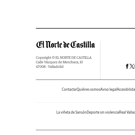
Copyright © EL NORTE DE CASTILLA
Calle Vázquez de Menchaca, 10
47008 - Valladolid
Contactar
Quiénes somos
Aviso legal
Accesibilid
La viñeta de Sansón
Deporte sin violencia
Real Valla