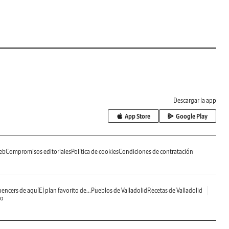
Descargar la app
App Store
Google Play
eb
Compromisos editoriales
Política de cookies
Condiciones de contratación
uencers de aquí
El plan favorito de...
Pueblos de Valladolid
Recetas de Valladolid
do