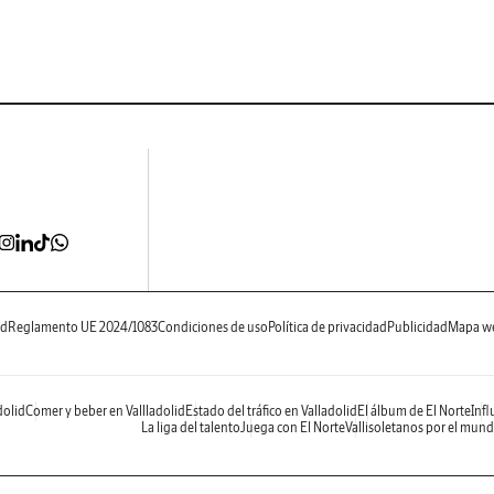
ad
Reglamento UE 2024/1083
Condiciones de uso
Política de privacidad
Publicidad
Mapa w
dolid
Comer y beber en Vallladolid
Estado del tráfico en Valladolid
El álbum de El Norte
Infl
La liga del talento
Juega con El Norte
Vallisoletanos por el mun