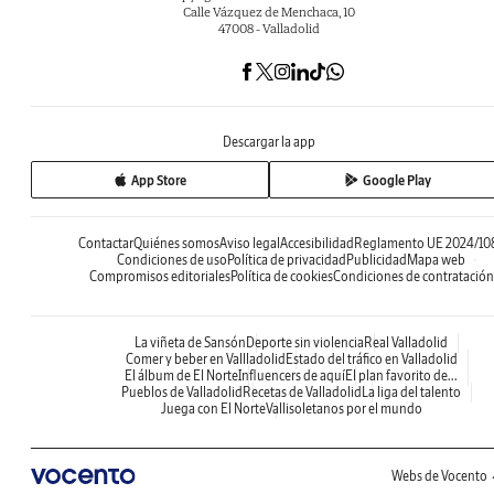
Calle Vázquez de Menchaca, 10
47008 - Valladolid
Descargar la app
App Store
Google Play
Contactar
Quiénes somos
Aviso legal
Accesibilidad
Reglamento UE 2024/10
Condiciones de uso
Política de privacidad
Publicidad
Mapa web
Compromisos editoriales
Política de cookies
Condiciones de contratación
La viñeta de Sansón
Deporte sin violencia
Real Valladolid
Comer y beber en Vallladolid
Estado del tráfico en Valladolid
El álbum de El Norte
Influencers de aquí
El plan favorito de...
Pueblos de Valladolid
Recetas de Valladolid
La liga del talento
Juega con El Norte
Vallisoletanos por el mundo
Webs de Vocento