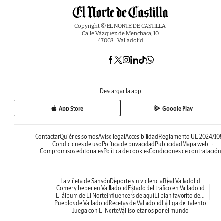
Copyright © EL NORTE DE CASTILLA
Calle Vázquez de Menchaca, 10
47008 - Valladolid
Descargar la app
App Store
Google Play
Contactar
Quiénes somos
Aviso legal
Accesibilidad
Reglamento UE 2024/10
Condiciones de uso
Política de privacidad
Publicidad
Mapa web
Compromisos editoriales
Política de cookies
Condiciones de contratación
La viñeta de Sansón
Deporte sin violencia
Real Valladolid
Comer y beber en Vallladolid
Estado del tráfico en Valladolid
El álbum de El Norte
Influencers de aquí
El plan favorito de...
Pueblos de Valladolid
Recetas de Valladolid
La liga del talento
Juega con El Norte
Vallisoletanos por el mundo