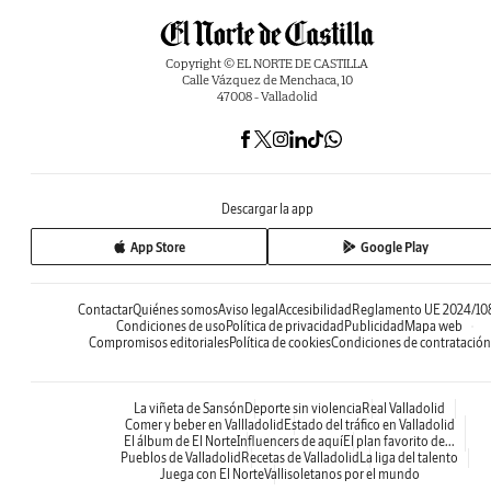
Copyright © EL NORTE DE CASTILLA
Calle Vázquez de Menchaca, 10
47008 - Valladolid
Descargar la app
App Store
Google Play
Contactar
Quiénes somos
Aviso legal
Accesibilidad
Reglamento UE 2024/10
Condiciones de uso
Política de privacidad
Publicidad
Mapa web
Compromisos editoriales
Política de cookies
Condiciones de contratación
La viñeta de Sansón
Deporte sin violencia
Real Valladolid
Comer y beber en Vallladolid
Estado del tráfico en Valladolid
El álbum de El Norte
Influencers de aquí
El plan favorito de...
Pueblos de Valladolid
Recetas de Valladolid
La liga del talento
Juega con El Norte
Vallisoletanos por el mundo