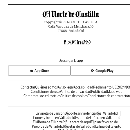
Copyright © EL NORTE DE CASTILLA
Calle Vázquez de Menchaca, 10
47008 - Valladolid
Descargar la app
App Store
Google Play
Contactar
Quiénes somos
Aviso legal
Accesibilidad
Reglamento UE 2024/10
Condiciones de uso
Política de privacidad
Publicidad
Mapa web
Compromisos editoriales
Política de cookies
Condiciones de contratación
La viñeta de Sansón
Deporte sin violencia
Real Valladolid
Comer y beber en Vallladolid
Estado del tráfico en Valladolid
El álbum de El Norte
Influencers de aquí
El plan favorito de...
Pueblos de Valladolid
Recetas de Valladolid
La liga del talento