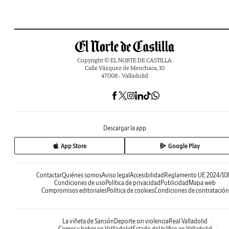
Copyright © EL NORTE DE CASTILLA
Calle Vázquez de Menchaca, 10
47008 - Valladolid
Descargar la app
App Store
Google Play
Contactar
Quiénes somos
Aviso legal
Accesibilidad
Reglamento UE 2024/10
Condiciones de uso
Política de privacidad
Publicidad
Mapa web
Compromisos editoriales
Política de cookies
Condiciones de contratación
La viñeta de Sansón
Deporte sin violencia
Real Valladolid
Comer y beber en Vallladolid
Estado del tráfico en Valladolid