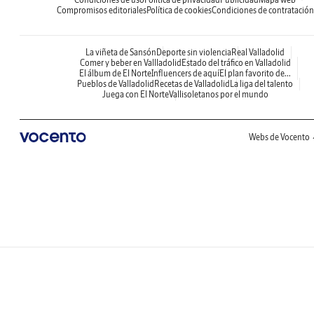
Compromisos editoriales
Política de cookies
Condiciones de contratación
La viñeta de Sansón
Deporte sin violencia
Real Valladolid
Comer y beber en Vallladolid
Estado del tráfico en Valladolid
El álbum de El Norte
Influencers de aquí
El plan favorito de...
Pueblos de Valladolid
Recetas de Valladolid
La liga del talento
Juega con El Norte
Vallisoletanos por el mundo
Webs de Vocento