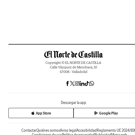
Copyright © EL NORTE DE CASTILLA
Calle Vázquez de Menchaca, 10
47008 - Valladolid
Descargar la app
App Store
Google Play
Contactar
Quiénes somos
Aviso legal
Accesibilidad
Reglamento UE 2024/10
Condiciones de uso
Política de privacidad
Publicidad
Mapa web