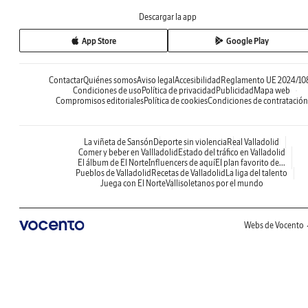
Descargar la app
App Store
Google Play
Contactar
Quiénes somos
Aviso legal
Accesibilidad
Reglamento UE 2024/10
Condiciones de uso
Política de privacidad
Publicidad
Mapa web
Compromisos editoriales
Política de cookies
Condiciones de contratación
La viñeta de Sansón
Deporte sin violencia
Real Valladolid
Comer y beber en Vallladolid
Estado del tráfico en Valladolid
El álbum de El Norte
Influencers de aquí
El plan favorito de...
Pueblos de Valladolid
Recetas de Valladolid
La liga del talento
Juega con El Norte
Vallisoletanos por el mundo
Webs de Vocento