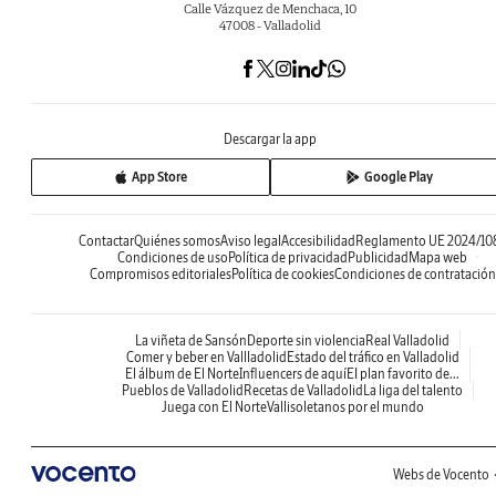
Calle Vázquez de Menchaca, 10
47008 - Valladolid
Descargar la app
App Store
Google Play
Contactar
Quiénes somos
Aviso legal
Accesibilidad
Reglamento UE 2024/10
Condiciones de uso
Política de privacidad
Publicidad
Mapa web
Compromisos editoriales
Política de cookies
Condiciones de contratación
La viñeta de Sansón
Deporte sin violencia
Real Valladolid
Comer y beber en Vallladolid
Estado del tráfico en Valladolid
El álbum de El Norte
Influencers de aquí
El plan favorito de...
Pueblos de Valladolid
Recetas de Valladolid
La liga del talento
Juega con El Norte
Vallisoletanos por el mundo
Webs de Vocento