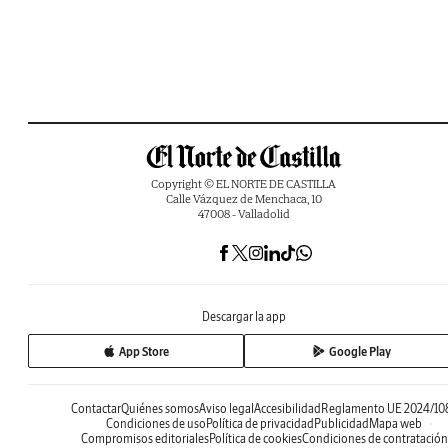
Copyright © EL NORTE DE CASTILLA
Calle Vázquez de Menchaca, 10
47008 - Valladolid
Descargar la app
App Store
Google Play
Contactar
Quiénes somos
Aviso legal
Accesibilidad
Reglamento UE 2024/10
Condiciones de uso
Política de privacidad
Publicidad
Mapa web
Compromisos editoriales
Política de cookies
Condiciones de contratación