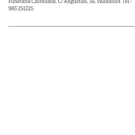
Funeraria Castellana. C/ Angustias, 34. Valladolid. Tel.:
983 251225