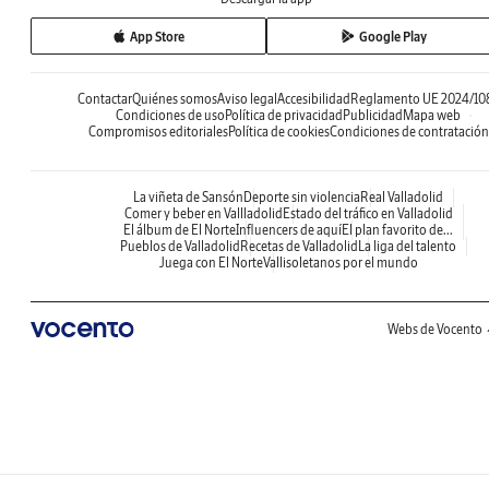
App Store
Google Play
Contactar
Quiénes somos
Aviso legal
Accesibilidad
Reglamento UE 2024/10
Condiciones de uso
Política de privacidad
Publicidad
Mapa web
Compromisos editoriales
Política de cookies
Condiciones de contratación
La viñeta de Sansón
Deporte sin violencia
Real Valladolid
Comer y beber en Vallladolid
Estado del tráfico en Valladolid
El álbum de El Norte
Influencers de aquí
El plan favorito de...
Pueblos de Valladolid
Recetas de Valladolid
La liga del talento
Juega con El Norte
Vallisoletanos por el mundo
Webs de Vocento