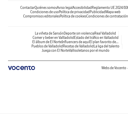
Contactar
Quiénes somos
Aviso legal
Accesibilidad
Reglamento UE 2024/10
Condiciones de uso
Política de privacidad
Publicidad
Mapa web
Compromisos editoriales
Política de cookies
Condiciones de contratación
La viñeta de Sansón
Deporte sin violencia
Real Valladolid
Comer y beber en Vallladolid
Estado del tráfico en Valladolid
El álbum de El Norte
Influencers de aquí
El plan favorito de...
Pueblos de Valladolid
Recetas de Valladolid
La liga del talento
Juega con El Norte
Vallisoletanos por el mundo
Webs de Vocento