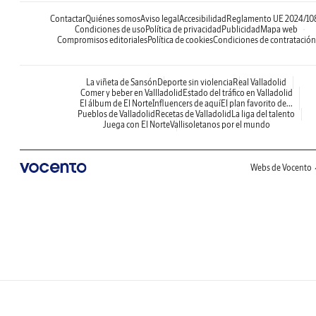
Contactar
Quiénes somos
Aviso legal
Accesibilidad
Reglamento UE 2024/10
Condiciones de uso
Política de privacidad
Publicidad
Mapa web
Compromisos editoriales
Política de cookies
Condiciones de contratación
La viñeta de Sansón
Deporte sin violencia
Real Valladolid
Comer y beber en Vallladolid
Estado del tráfico en Valladolid
El álbum de El Norte
Influencers de aquí
El plan favorito de...
Pueblos de Valladolid
Recetas de Valladolid
La liga del talento
Juega con El Norte
Vallisoletanos por el mundo
Webs de Vocento