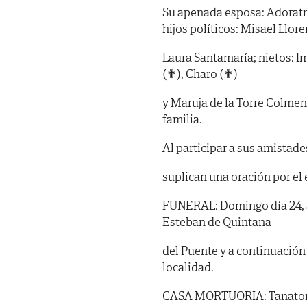
Su apenada esposa: Adoratriz
hijos políticos: Misael Llore
Laura Santamaría; nietos: I
(✟), Charo (✟)
y Maruja de la Torre Colmen
familia.
Al participar a sus amistade
suplican una oración por el
FUNERAL: Domingo día 24, a l
Esteban de Quintana
del Puente y a continuación
localidad.
CASA MORTUORIA: Tanatorio 