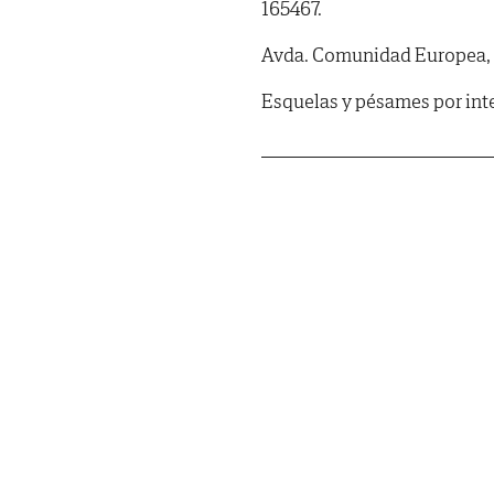
165467.
Avda. Comunidad Europea, 2
Esquelas y pésames por int