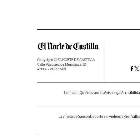
Copyright © EL NORTE DE CASTILLA
Calle Vázquez de Menchaca, 10
47008 - Valladolid
Contactar
Quiénes somos
Aviso legal
Accesibilid
La viñeta de Sansón
Deporte sin violencia
Real Valla