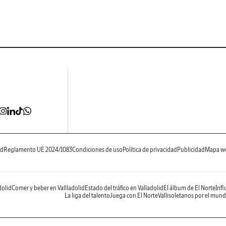
ad
Reglamento UE 2024/1083
Condiciones de uso
Política de privacidad
Publicidad
Mapa w
dolid
Comer y beber en Vallladolid
Estado del tráfico en Valladolid
El álbum de El Norte
Infl
La liga del talento
Juega con El Norte
Vallisoletanos por el mun