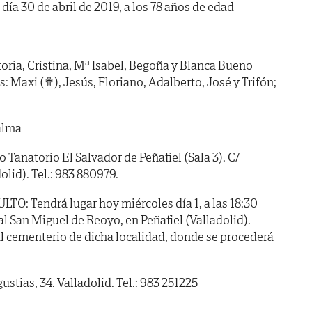
 día 30 de abril de 2019, a los 78 años de edad
ria, Cristina, Mª Isabel, Begoña y Blanca Bueno
: Maxi (✟), Jesús, Floriano, Adalberto, José y Trifón;
alma
anatorio El Salvador de Peñafiel (Sala 3). C/
olid). Tel.: 983 880979.
 Tendrá lugar hoy miércoles día 1, a las 18:30
ial San Miguel de Reoyo, en Peñafiel (Valladolid).
al cementerio de dicha localidad, donde se procederá
ustias, 34. Valladolid. Tel.: 983 251225