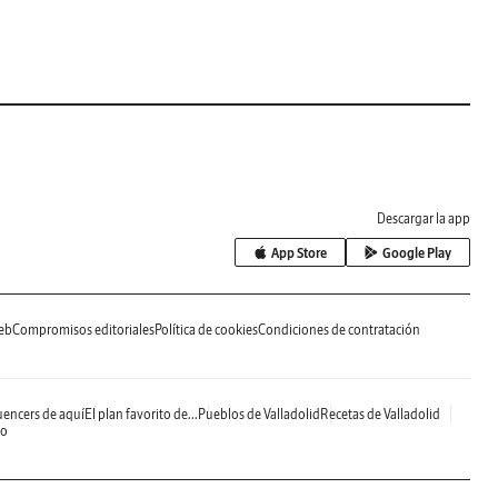
Descargar la app
App Store
Google Play
eb
Compromisos editoriales
Política de cookies
Condiciones de contratación
uencers de aquí
El plan favorito de...
Pueblos de Valladolid
Recetas de Valladolid
do