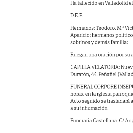
Ha fallecido en Valladolid el
D.E.P.
Hermanos: Teodoro, Mª Victo
Aparicio; hermanos políticos
sobrinos y demás familia:
Ruegan una oración por su 
CAPILLA VELATORIA: Nuevo T
Duratón, 44. Peñafiel (Vallad
FUNERAL CORPORE INSEPULTO:
horas, en la iglesia parroqu
Acto seguido se trasladará 
a su inhumación.
Funeraria Castellana. C/ Ang