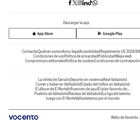
Descargar la app
App Store
Google Play
Contactar
Quiénes somos
Aviso legal
Accesibilidad
Reglamento UE 2024/10
Condiciones de uso
Política de privacidad
Publicidad
Mapa web
Compromisos editoriales
Política de cookies
Condiciones de contratación
La viñeta de Sansón
Deporte sin violencia
Real Valladolid
Comer y beber en Vallladolid
Estado del tráfico en Valladolid
El álbum de El Norte
Influencers de aquí
El plan favorito de...
Pueblos de Valladolid
Recetas de Valladolid
La liga del talento
Juega con El Norte
Vallisoletanos por el mundo
Webs de Vocento