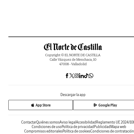
Copyright © EL NORTE DE CASTILLA
Calle Vázquez de Menchaca, 10
47008 - Valladolid
Descargar la app
App Store
Google Play
Contactar
Quiénes somos
Aviso legal
Accesibilidad
Reglamento UE 2024/10
Condiciones de uso
Política de privacidad
Publicidad
Mapa web
Compromisos editoriales
Política de cookies
Condiciones de contratación