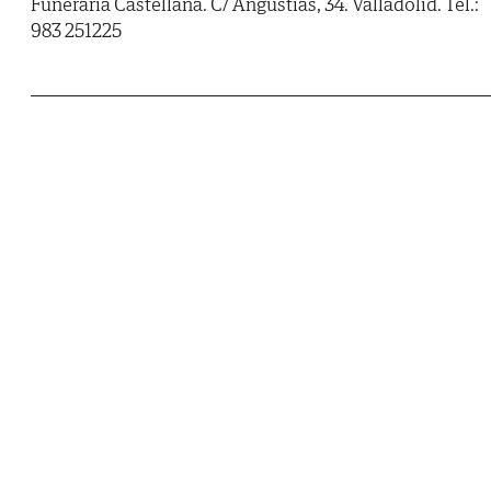
Funeraria Castellana. C/ Angustias, 34. Valladolid. Tel.:
983 251225