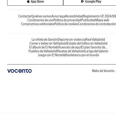
App Store
Google Play
Contactar
Quiénes somos
Aviso legal
Accesibilidad
Reglamento UE 2024/10
Condiciones de uso
Política de privacidad
Publicidad
Mapa web
Compromisos editoriales
Política de cookies
Condiciones de contratación
La viñeta de Sansón
Deporte sin violencia
Real Valladolid
Comer y beber en Vallladolid
Estado del tráfico en Valladolid
El álbum de El Norte
Influencers de aquí
El plan favorito de...
Pueblos de Valladolid
Recetas de Valladolid
La liga del talento
Juega con El Norte
Vallisoletanos por el mundo
Webs de Vocento