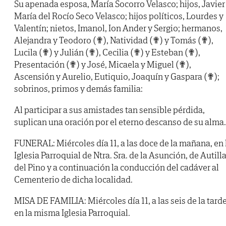
Su apenada esposa, María Socorro Velasco; hijos, Javier
María del Rocío Seco Velasco; hijos políticos, Lourdes y
Valentín; nietos, Imanol, Ion Ander y Sergio; hermanos,
Alejandra y Teodoro (✟), Natividad (✟) y Tomás (✟),
Lucila (✟) y Julián (✟), Cecilia (✟) y Esteban (✟),
Presentación (✟) y José, Micaela y Miguel (✟),
Ascensión y Aurelio, Eutiquio, Joaquín y Gaspara (✟);
sobrinos, primos y demás familia:
Al participar a sus amistades tan sensible pérdida,
suplican una oración por el eterno descanso de su alma.
FUNERAL: Miércoles día 11, a las doce de la mañana, en 
Iglesia Parroquial de Ntra. Sra. de la Asunción, de Autill
del Pino y a continuación la conducción del cadáver al
Cementerio de dicha localidad.
MISA DE FAMILIA: Miércoles día 11, a las seis de la tarde
en la misma Iglesia Parroquial.