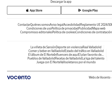
Descargar la app
App Store
Google Play
Contactar
Quiénes somos
Aviso legal
Accesibilidad
Reglamento UE 2024/10
Condiciones de uso
Política de privacidad
Publicidad
Mapa web
Compromisos editoriales
Política de cookies
Condiciones de contratación
La viñeta de Sansón
Deporte sin violencia
Real Valladolid
Comer y beber en Vallladolid
Estado del tráfico en Valladolid
El álbum de El Norte
Influencers de aquí
El plan favorito de...
Pueblos de Valladolid
Recetas de Valladolid
La liga del talento
Juega con El Norte
Vallisoletanos por el mundo
Webs de Vocento