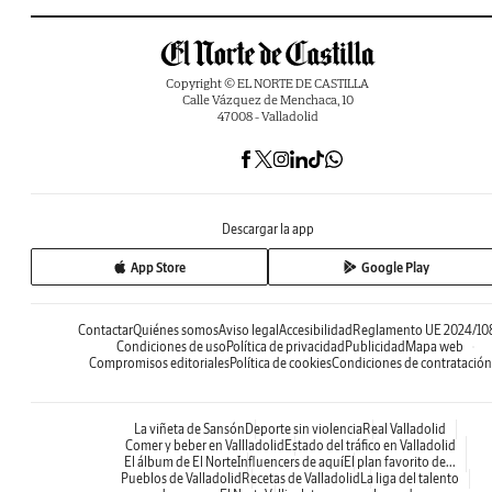
Copyright © EL NORTE DE CASTILLA
Calle Vázquez de Menchaca, 10
47008 - Valladolid
Descargar la app
App Store
Google Play
Contactar
Quiénes somos
Aviso legal
Accesibilidad
Reglamento UE 2024/10
Condiciones de uso
Política de privacidad
Publicidad
Mapa web
Compromisos editoriales
Política de cookies
Condiciones de contratación
La viñeta de Sansón
Deporte sin violencia
Real Valladolid
Comer y beber en Vallladolid
Estado del tráfico en Valladolid
El álbum de El Norte
Influencers de aquí
El plan favorito de...
Pueblos de Valladolid
Recetas de Valladolid
La liga del talento