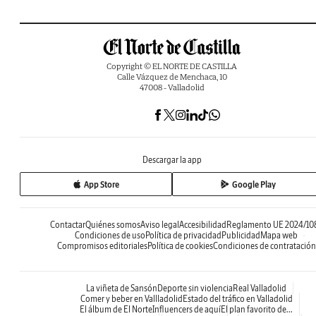
Copyright © EL NORTE DE CASTILLA
Calle Vázquez de Menchaca, 10
47008 - Valladolid
Descargar la app
App Store
Google Play
Contactar
Quiénes somos
Aviso legal
Accesibilidad
Reglamento UE 2024/10
Condiciones de uso
Política de privacidad
Publicidad
Mapa web
Compromisos editoriales
Política de cookies
Condiciones de contratación
La viñeta de Sansón
Deporte sin violencia
Real Valladolid
Comer y beber en Vallladolid
Estado del tráfico en Valladolid
El álbum de El Norte
Influencers de aquí
El plan favorito de...