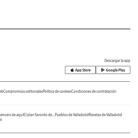
Descargar la app
App Store
Google Play
eb
Compromisos editoriales
Política de cookies
Condiciones de contratación
uencers de aquí
El plan favorito de...
Pueblos de Valladolid
Recetas de Valladolid
do