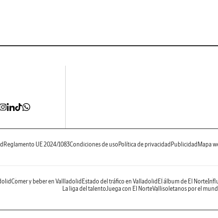
ad
Reglamento UE 2024/1083
Condiciones de uso
Política de privacidad
Publicidad
Mapa w
dolid
Comer y beber en Vallladolid
Estado del tráfico en Valladolid
El álbum de El Norte
Infl
La liga del talento
Juega con El Norte
Vallisoletanos por el mun