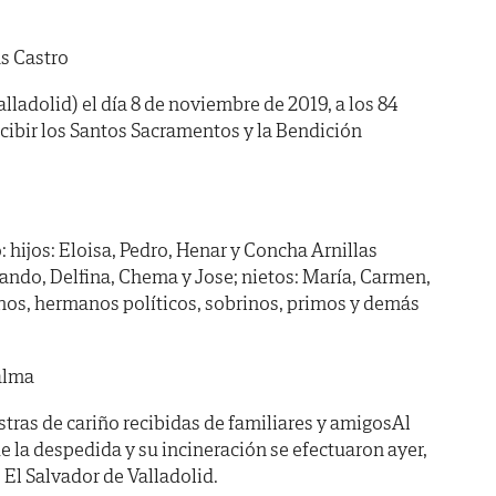
s Castro
lladolid) el día 8 de noviembre de 2019, a los 84
cibir los Santos Sacramentos y la Bendición
 hijos: Eloisa, Pedro, Henar y Concha Arnillas
nando, Delfina, Chema y Jose; nietos: María, Carmen,
nos, hermanos políticos, sobrinos, primos y demás
alma
stras de cariño recibidas de familiares y amigosAl
la despedida y su incineración se efectuaron ayer,
o El Salvador de Valladolid.