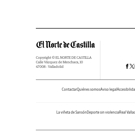
Copyright © EL NORTE DE CASTILLA
Calle Vázquez de Menchaca, 10
47008 - Valladolid
Contactar
Quiénes somos
Aviso legal
Accesibilid
La viñeta de Sansón
Deporte sin violencia
Real Valla