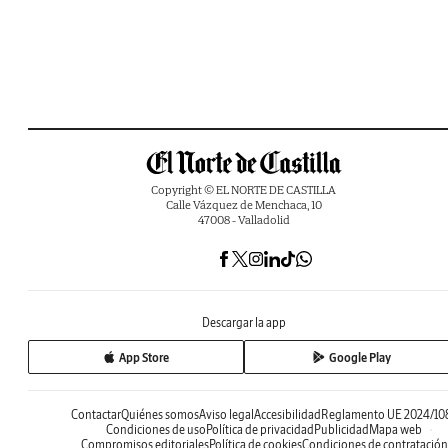
Copyright © EL NORTE DE CASTILLA
Calle Vázquez de Menchaca, 10
47008 - Valladolid
Descargar la app
App Store
Google Play
Contactar
Quiénes somos
Aviso legal
Accesibilidad
Reglamento UE 2024/10
Condiciones de uso
Política de privacidad
Publicidad
Mapa web
Compromisos editoriales
Política de cookies
Condiciones de contratación