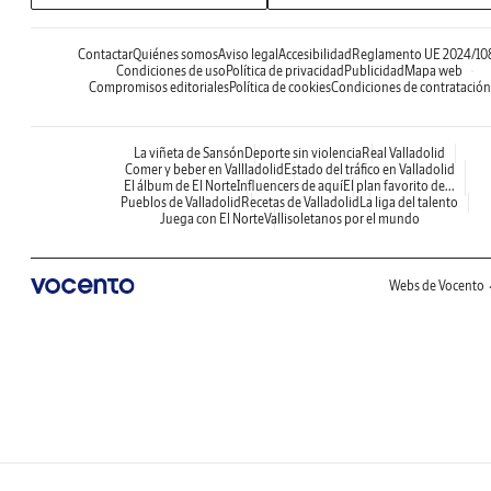
Contactar
Quiénes somos
Aviso legal
Accesibilidad
Reglamento UE 2024/10
Condiciones de uso
Política de privacidad
Publicidad
Mapa web
Compromisos editoriales
Política de cookies
Condiciones de contratación
La viñeta de Sansón
Deporte sin violencia
Real Valladolid
Comer y beber en Vallladolid
Estado del tráfico en Valladolid
El álbum de El Norte
Influencers de aquí
El plan favorito de...
Pueblos de Valladolid
Recetas de Valladolid
La liga del talento
Juega con El Norte
Vallisoletanos por el mundo
Webs de Vocento