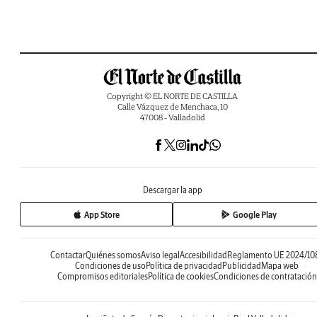
Copyright © EL NORTE DE CASTILLA
Calle Vázquez de Menchaca, 10
47008 - Valladolid
Descargar la app
App Store
Google Play
Contactar
Quiénes somos
Aviso legal
Accesibilidad
Reglamento UE 2024/10
Condiciones de uso
Política de privacidad
Publicidad
Mapa web
Compromisos editoriales
Política de cookies
Condiciones de contratación