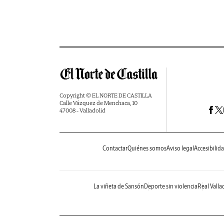
Copyright © EL NORTE DE CASTILLA
Calle Vázquez de Menchaca, 10
47008 - Valladolid
Contactar
Quiénes somos
Aviso legal
Accesibilid
La viñeta de Sansón
Deporte sin violencia
Real Valla