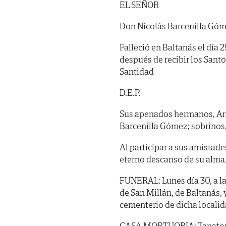
EL SEÑOR
Don Nicolás Barcenilla Gó
Falleció en Baltanás el día 
después de recibir los Sant
Santidad
D.E.P.
Sus apenados hermanos, Anto
Barcenilla Gómez; sobrinos,
Al participar a sus amistade
eterno descanso de su alma
FUNERAL: Lunes día 30, a las
de San Millán, de Baltanás, 
cementerio de dicha localid
CASA MORTUORIA: Tanatorio 