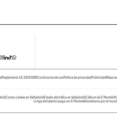
ad
Reglamento UE 2024/1083
Condiciones de uso
Política de privacidad
Publicidad
Mapa w
dolid
Comer y beber en Vallladolid
Estado del tráfico en Valladolid
El álbum de El Norte
Infl
La liga del talento
Juega con El Norte
Vallisoletanos por el mun