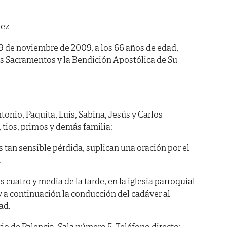
mez
29 de noviembre de 2009, a los 66 años de edad,
os Sacramentos y la Bendición Apostólica de Su
nio, Paquita, Luis, Sabina, Jesús y Carlos
 tios, primos y demás familia:
s tan sensible pérdida, suplican una oración por el
.
 cuatro y media de la tarde, en la iglesia parroquial
y a continuación la conducción del cadáver al
ad.
de Palencia. Sala número 5. Teléfono directo: