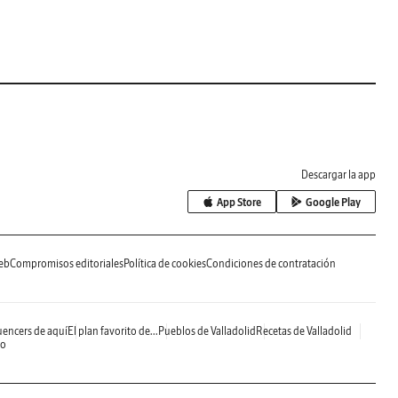
Descargar la app
App Store
Google Play
eb
Compromisos editoriales
Política de cookies
Condiciones de contratación
uencers de aquí
El plan favorito de...
Pueblos de Valladolid
Recetas de Valladolid
do