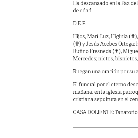
Ha descansado en la Paz del
de edad
D.E.P.
Hijos, Marí-Luz, Higinia (✟
(✟) y Jesús Acebes Ortega; h
Rufino Fresneda (✟), Miguel
Mercedes; nietos, bisnietos
Ruegan una oración por su 
El funeral por el eterno desc
mañana, en la iglesia parro
cristiana sepultura en el c
CASA DOLIENTE: Tanatorio S