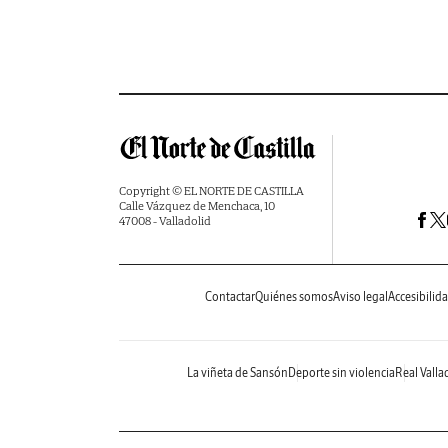
Copyright © EL NORTE DE CASTILLA
Calle Vázquez de Menchaca, 10
47008 - Valladolid
Contactar
Quiénes somos
Aviso legal
Accesibilid
La viñeta de Sansón
Deporte sin violencia
Real Valla