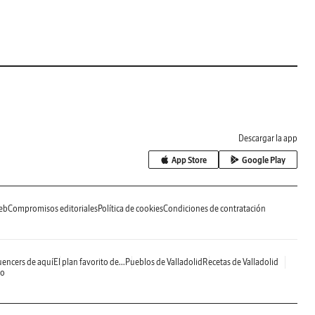
Descargar la app
App Store
Google Play
eb
Compromisos editoriales
Política de cookies
Condiciones de contratación
uencers de aquí
El plan favorito de...
Pueblos de Valladolid
Recetas de Valladolid
do