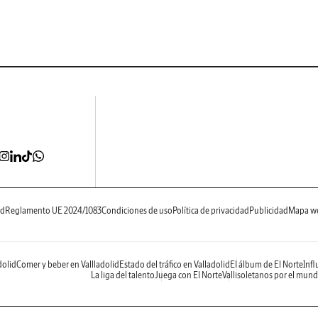
ad
Reglamento UE 2024/1083
Condiciones de uso
Política de privacidad
Publicidad
Mapa w
dolid
Comer y beber en Vallladolid
Estado del tráfico en Valladolid
El álbum de El Norte
Infl
La liga del talento
Juega con El Norte
Vallisoletanos por el mun