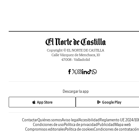
Copyright © EL NORTE DE CASTILLA
Calle Vázquez de Menchaca, 10
47008 - Valladolid
Descargar la app
App Store
Google Play
Contactar
Quiénes somos
Aviso legal
Accesibilidad
Reglamento UE 2024/10
Condiciones de uso
Política de privacidad
Publicidad
Mapa web
Compromisos editoriales
Política de cookies
Condiciones de contratación