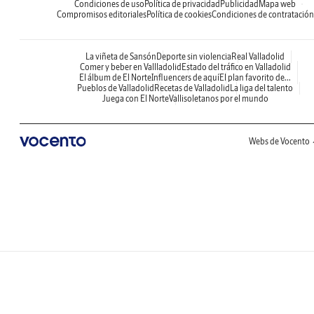
Condiciones de uso
Política de privacidad
Publicidad
Mapa web
Compromisos editoriales
Política de cookies
Condiciones de contratación
La viñeta de Sansón
Deporte sin violencia
Real Valladolid
Comer y beber en Vallladolid
Estado del tráfico en Valladolid
El álbum de El Norte
Influencers de aquí
El plan favorito de...
Pueblos de Valladolid
Recetas de Valladolid
La liga del talento
Juega con El Norte
Vallisoletanos por el mundo
Webs de Vocento