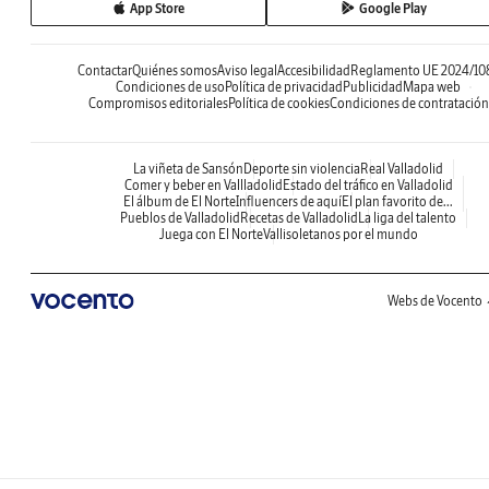
App Store
Google Play
Contactar
Quiénes somos
Aviso legal
Accesibilidad
Reglamento UE 2024/10
Condiciones de uso
Política de privacidad
Publicidad
Mapa web
Compromisos editoriales
Política de cookies
Condiciones de contratación
La viñeta de Sansón
Deporte sin violencia
Real Valladolid
Comer y beber en Vallladolid
Estado del tráfico en Valladolid
El álbum de El Norte
Influencers de aquí
El plan favorito de...
Pueblos de Valladolid
Recetas de Valladolid
La liga del talento
Juega con El Norte
Vallisoletanos por el mundo
Webs de Vocento