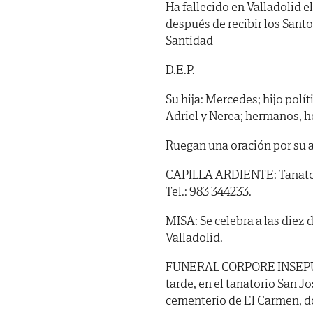
Ha fallecido en Valladolid el
después de recibir los Sant
Santidad
D.E.P.
Su hija: Mercedes; hijo polít
Adriel y Nerea; hermanos, h
Ruegan una oración por su 
CAPILLA ARDIENTE: Tanatorio
Tel.: 983 344233.
MISA: Se celebra a las diez 
Valladolid.
FUNERAL CORPORE INSEPULTO:
tarde, en el tanatorio San J
cementerio de El Carmen, do