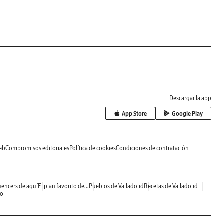
Descargar la app
App Store
Google Play
eb
Compromisos editoriales
Política de cookies
Condiciones de contratación
uencers de aquí
El plan favorito de...
Pueblos de Valladolid
Recetas de Valladolid
do