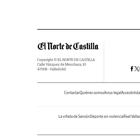
Copyright © EL NORTE DE CASTILLA
Calle Vázquez de Menchaca, 10
47008 - Valladolid
Contactar
Quiénes somos
Aviso legal
Accesibilid
La viñeta de Sansón
Deporte sin violencia
Real Valla