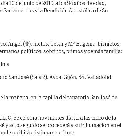
 día 10 de junio de 2019, a los 94 años de edad,
os Sacramentos y la Bendición Apostólica de Su
ico: Ángel (✟), nietos: César y Mª Eugenia; bisnietos:
ermanos políticos, sobrinos, primos y demás familia:
alma
 San José (Sala 2). Avda. Gijón, 64 . Valladolid.
de la mañana, en la capilla del tanatorio San José de
 Se celebra hoy martes día 11, a las cinco de la
osé y acto seguido se procederá a su inhumación en el
nde recibirá cristiana sepultura.