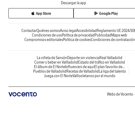
Descargar la app
App Store
Google Play
Contactar
Quiénes somos
Aviso legal
Accesibilidad
Reglamento UE 2024/10
Condiciones de uso
Política de privacidad
Publicidad
Mapa web
Compromisos editoriales
Política de cookies
Condiciones de contratación
La viñeta de Sansón
Deporte sin violencia
Real Valladolid
Comer y beber en Vallladolid
Estado del tráfico en Valladolid
El álbum de El Norte
Influencers de aquí
El plan favorito de...
Pueblos de Valladolid
Recetas de Valladolid
La liga del talento
Juega con El Norte
Vallisoletanos por el mundo
Webs de Vocento