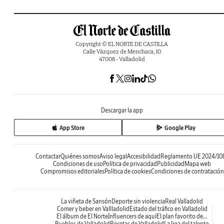
Copyright © EL NORTE DE CASTILLA
Calle Vázquez de Menchaca, 10
47008 - Valladolid
Descargar la app
App Store
Google Play
Contactar
Quiénes somos
Aviso legal
Accesibilidad
Reglamento UE 2024/10
Condiciones de uso
Política de privacidad
Publicidad
Mapa web
Compromisos editoriales
Política de cookies
Condiciones de contratación
La viñeta de Sansón
Deporte sin violencia
Real Valladolid
Comer y beber en Vallladolid
Estado del tráfico en Valladolid
El álbum de El Norte
Influencers de aquí
El plan favorito de...
Pueblos de Valladolid
Recetas de Valladolid
La liga del talento