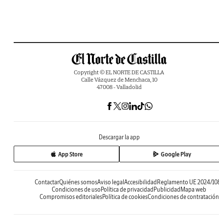
Copyright © EL NORTE DE CASTILLA
Calle Vázquez de Menchaca, 10
47008 - Valladolid
Descargar la app
App Store
Google Play
Contactar
Quiénes somos
Aviso legal
Accesibilidad
Reglamento UE 2024/10
Condiciones de uso
Política de privacidad
Publicidad
Mapa web
Compromisos editoriales
Política de cookies
Condiciones de contratación