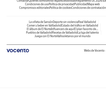
Contactar
Quiénes somos
Aviso legal
Accesibilidad
Reglamento UE 2024/10
Condiciones de uso
Política de privacidad
Publicidad
Mapa web
Compromisos editoriales
Política de cookies
Condiciones de contratación
La viñeta de Sansón
Deporte sin violencia
Real Valladolid
Comer y beber en Vallladolid
Estado del tráfico en Valladolid
El álbum de El Norte
Influencers de aquí
El plan favorito de...
Pueblos de Valladolid
Recetas de Valladolid
La liga del talento
Juega con El Norte
Vallisoletanos por el mundo
Webs de Vocento